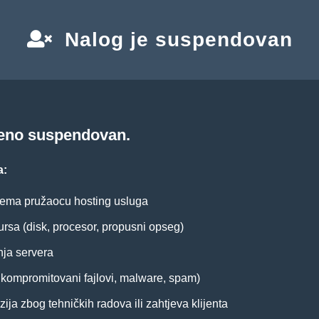
Nalog je suspendovan
meno suspendovan.
a:
ema pružaocu hosting usluga
ursa (disk, procesor, propusni opseg)
nja servera
. kompromitovani fajlovi, malware, spam)
ija zbog tehničkih radova ili zahtjeva klijenta